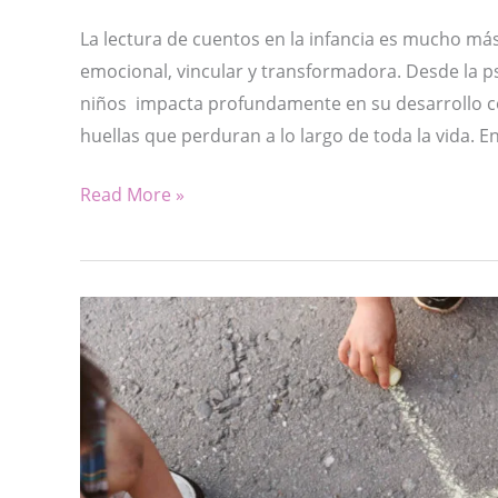
La lectura de cuentos en la infancia es mucho má
emocional, vincular y transformadora. Desde la ps
niños impacta profundamente en su desarrollo cogn
huellas que perduran a lo largo de toda la vida. E
LA
Read More »
IMPORTANCIA
DE
LEER
CUENTOS
EN
LA
INFANCIA