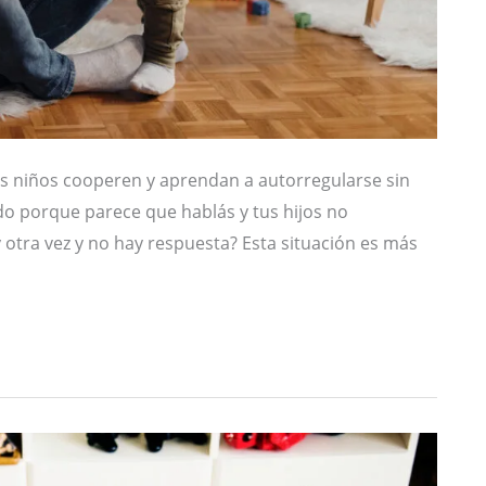
niños cooperen y aprendan a autorregularse sin
ado porque parece que hablás y tus hijos no
 otra vez y no hay respuesta? Esta situación es más