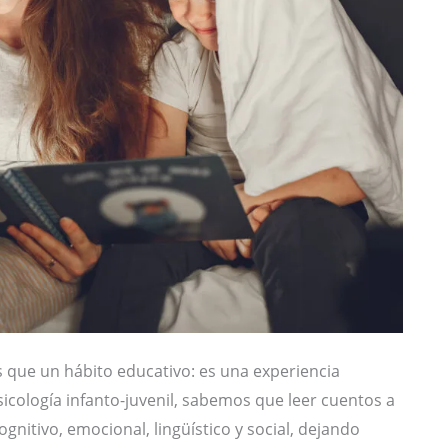
s que un hábito educativo: es una experiencia
icología infanto-juvenil, sabemos que leer cuentos a
itivo, emocional, lingüístico y social, dejando