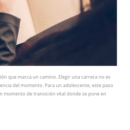
ión que marca un camino. Elegir una carrera no es
dencia del momento. Para un adolescente, este paso
un momento de transición vital donde se pone en