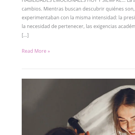
cambios. Mientras buscan descubrir quiénes son,
experimentaban con la misma intensidad: la presi
la necesidad de pertenecer, las exigencias académ
[…]
CONSTRUYENDO
Read More »
MI
MEJOR
VERSIÓN