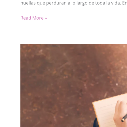
huellas que perduran a lo largo de toda la vida. E
LA
Read More »
IMPORTANCIA
DE
LEER
CUENTOS
EN
LA
INFANCIA