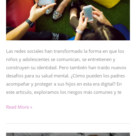
Las redes sociales han transformado la forma en que los
niños y adolescentes se comunican, se entretienen y
construyen su identidad. Pero también han traído nuevos
desafíos para su salud mental. ¿Cómo pueden los padres
acompañar y proteger a sus hijos en esta era digital? En
este artículo, exploramos los riesgos más comunes y te
REDES
Read More »
SOCIALES
Y
SALUD