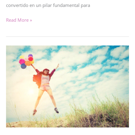
convertido en un pilar fundamental para
LA
Read More »
IMPORTANCIA
DE
LA
VALIDACION
EMOCIONAL