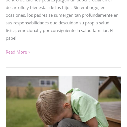
desarrollo y bienestar de los hijos. Sin embargo, en
ocasiones, los padres se sumergen tan profundamente en
sus responsabilidades que descuidan su propia salud
física, emocional y por consiguiente la salud familiar, El
papel
CUIDÁNDONOS
Read More »
PARA
CUIDAR
:
La
importancia
de
la
salud
familiar