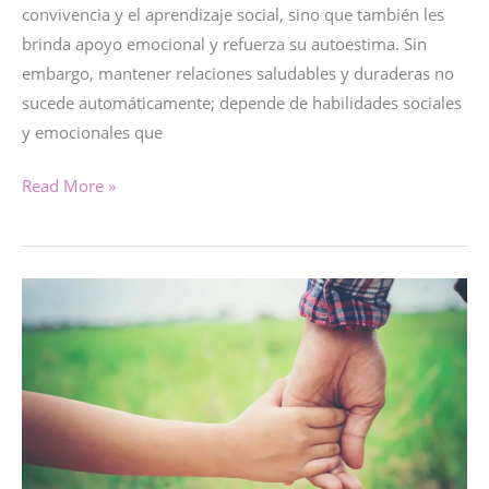
convivencia y el aprendizaje social, sino que también les
brinda apoyo emocional y refuerza su autoestima. Sin
embargo, mantener relaciones saludables y duraderas no
sucede automáticamente; depende de habilidades sociales
y emocionales que
LA
Read More »
AMISTAD:
Habilidades
sociales
y
emocionales