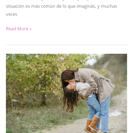
situación es más común de lo que imaginás, y muchas
veces
TUS
Read More »
HIJOS
NO
TE
ESCUCHAN