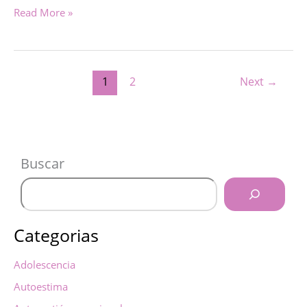
ESCUCHA
Read More »
ACTIVA
1
2
Next
→
Buscar
Categorias
Adolescencia
Autoestima