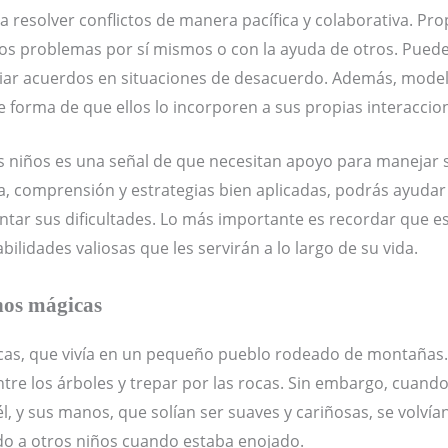
a resolver conflictos de manera pacífica y colaborativa. Pro
os problemas por sí mismos o con la ayuda de otros. Puedes
ociar acuerdos en situaciones de desacuerdo. Además, model
e forma de que ellos lo incorporen a sus propias interaccio
s niños es una señal de que necesitan apoyo para manejar
ia, comprensión y estrategias bien aplicadas, podrás ayudar 
ontar sus dificultades. Lo más importante es recordar que
lidades valiosas que les servirán a lo largo de su vida.
nos mágicas
cas, que vivía en un pequeño pueblo rodeado de montañas. 
tre los árboles y trepar por las rocas. Sin embargo, cuando
l, y sus manos, que solían ser suaves y cariñosas, se volvían
o a otros niños cuando estaba enojado.