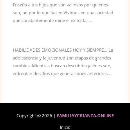
Enseña a tus hijos que son valiosos por quienes
son, no por lo que hacen Vivimos en una sociedad
que constantemente mide el éxito: las…
HABILIDADES EMOCIONALES HOY Y SIEMPRE… La
adolescencia y la juventud son etapas de grandes
cambios. Mientras buscan descubrir quiénes son,
enfrentan desafíos que generaciones anteriores…
Copyright © 2026 |
FAMILIAYCRIANZA.ONLINE
Inicio