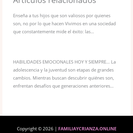
Enseña a tus hijos que son valiosos por quienes
son, no por lo que hacen Vivimos en una sociedad
que constantemente mide el éxito: las…
HABILIDADES EMOCIONALES HOY Y SIEMPRE… La
adolescencia y la juventud son etapas de grandes
cambios. Mientras buscan descubrir quiénes son,
enfrentan desafíos que generaciones anteriores…
Copyright © 2026 |
FAMILIAYCRIANZA.ONLINE