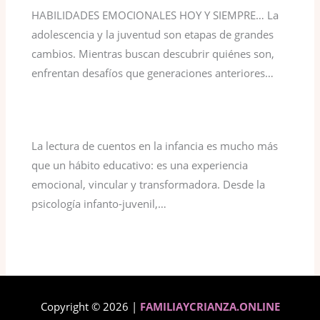
HABILIDADES EMOCIONALES HOY Y SIEMPRE… La
adolescencia y la juventud son etapas de grandes
cambios. Mientras buscan descubrir quiénes son,
enfrentan desafíos que generaciones anteriores…
La lectura de cuentos en la infancia es mucho más
que un hábito educativo: es una experiencia
emocional, vincular y transformadora. Desde la
psicología infanto-juvenil,…
Copyright © 2026 |
FAMILIAYCRIANZA.ONLINE